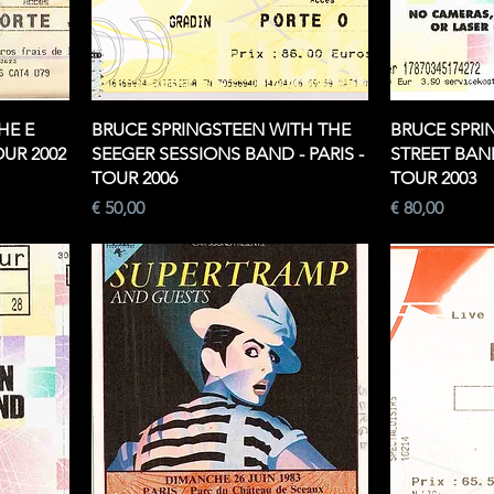
HE E
BRUCE SPRINGSTEEN WITH THE
BRUCE SPRI
OUR 2002
SEEGER SESSIONS BAND - PARIS -
STREET BAN
TOUR 2006
TOUR 2003
Prijs
Prijs
€ 50,00
€ 80,00