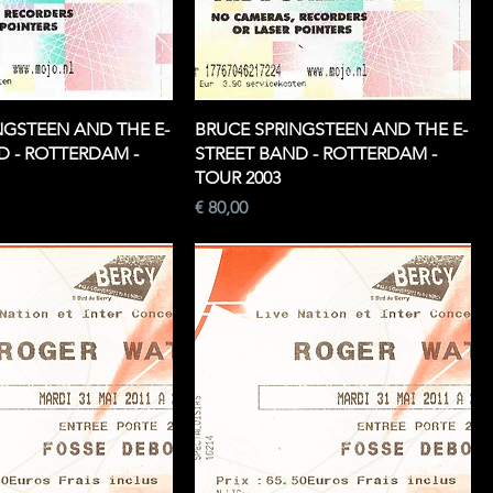
NGSTEEN AND THE E-
BRUCE SPRINGSTEEN AND THE E-
D - ROTTERDAM -
STREET BAND - ROTTERDAM -
TOUR 2003
Prijs
€ 80,00