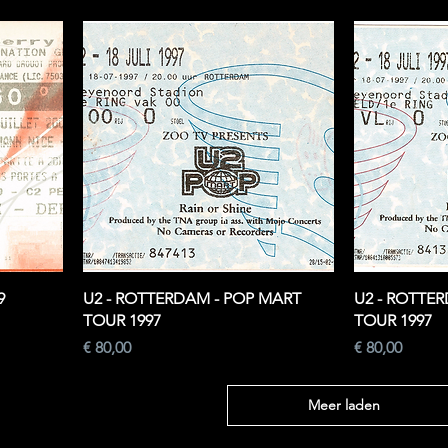
9
U2 - ROTTERDAM - POP MART
U2 - ROTTE
TOUR 1997
TOUR 1997
Prijs
Prijs
€ 80,00
€ 80,00
Meer laden