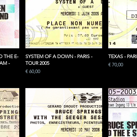
 THE E-
SYSTEM OF A DOWN - PARIS -
TEXAS - PARI
AM -
TOUR 2005
Prijs
€ 70,00
Prijs
€ 60,00