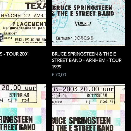
S - TOUR 2001
BRUCE SPRINGSTEEN & THE E
STREET BAND - ARNHEM - TOUR
1999
Prijs
€ 70,00