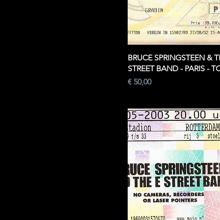
BRUCE SPRINGSTEEN & T
STREET BAND - PARIS - T
Prijs
€ 50,00