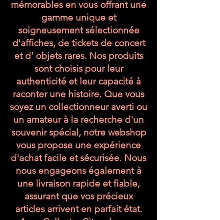
mémorables en vous offrant une
gamme unique et
soigneusement sélectionnée
d'affiches, de tickets de concert
et d' objets rares. Nos produits
sont choisis pour leur
authenticité et leur capacité à
raconter une histoire. Que vous
soyez un collectionneur averti ou
un amateur à la recherche d'un
souvenir spécial, notre webshop
vous propose une expérience
d'achat facile et sécurisée. Nous
nous engageons également à
une livraison rapide et fiable,
assurant que vos précieux
articles arrivent en parfait état.