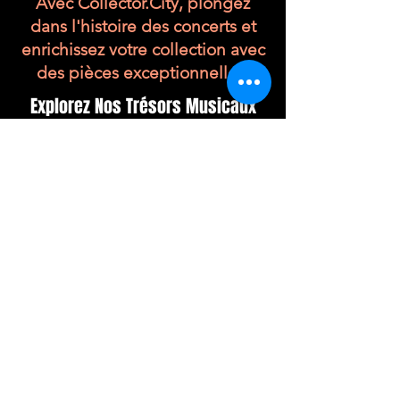
Avec Collector.City, plongez
dans l'histoire des concerts et
enrichissez votre collection avec
des pièces exceptionnelles.
Explorez Nos Trésors Musicaux
Découvrez des éditions limitées
uniques pour les passionnés de
musique.
Affich.es
Tickets
Programmes
Objets divers
Revenir sur le site principal