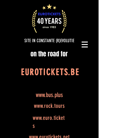
SITE IN CONSTANTE (R)EVOLUTIE
on the road for
EUROTICKETS.BE
www.bus.plus
www.rock.tours
www.euro.ticket
s
www.eurotickets.net