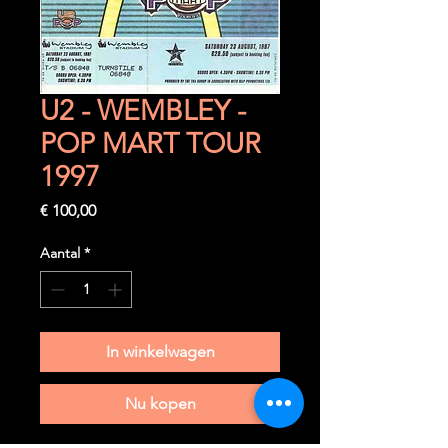
U2 - WEMBLEY -
POP MART TOUR
1997
Prijs
€ 100,00
Aantal
*
In winkelwagen
Nu kopen