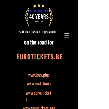
SITE IN CONSTANTE (R)EVOLUTIE
on the road for
EUROTICKETS.BE
www.bus.plus
www.rock.tours
www.euro.ticket
s
www.eurotickets.net