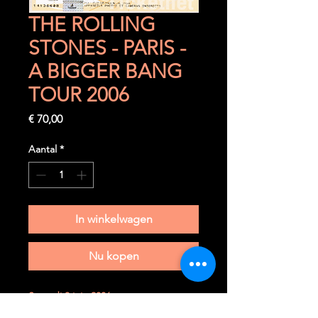
THE ROLLING
STONES - PARIS -
A BIGGER BANG
TOUR 2006
Prijs
€ 70,00
Aantal
*
In winkelwagen
Nu kopen
Samedi 3 juin 2006
Paris (F) - Stade de France