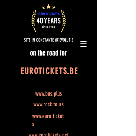
SITE IN CONSTANTE (R)EVOLUTIE
on the road for
EUROTICKETS.BE
www.bus.plus
www.rock.tours
www.euro.ticket
s
www.eurotickets.net