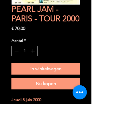
PEARL JAM -
PARIS - TOUR 2000
Prijs
€ 70,00
Aantal
*
In winkelwagen
Nu kopen
Jeudi 8 juin 2000
Paris (F) - Palais Omnisports Paris
Bercy
Première partie: THE VANDALS
Ticket très rare à trouver dans cet