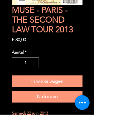
MUSE - PARIS -
THE SECOND
LAW TOUR 2013
Prijs
€ 80,00
Aantal
*
In winkelwagen
Nu kopen
Samedi 22 juin 2013
Paris (F) - Stade de France
Ticket très rare à trouver dans cet