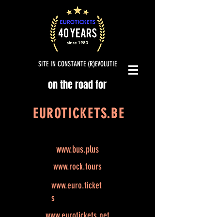
SITE IN CONSTANTE (R)EVOLUTIE
on the road for
EUROTICKETS.BE
www.bus.plus
www.rock.tours
www.euro.ticket
s
www.eurotickets.net