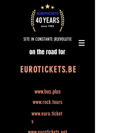
SITE IN CONSTANTE (R)EVOLUTIE
on the road for
EUROTICKETS.BE
www.bus.plus
www.rock.tours
www.euro.ticket
s
www.eurotickets.net