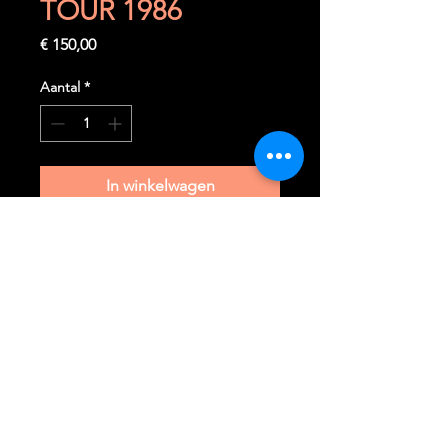
TOUR 1986
Prijs
€ 150,00
Aantal
*
In winkelwagen
Nu kopen
30 avril 1986
Bruxelles (B) - Forest National
Ticket complet et très rare à trouver
dans cet état.
Il n' a jamais été plié et a toujours été
parfaitement protégé.
Envoi sécurisé dans une enveloppe