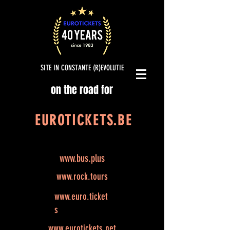
SITE IN CONSTANTE (R)EVOLUTIE
on the road for
EUROTICKETS.BE
www.bus.plus
www.rock.tours
www.euro.ticket
s
www.eurotickets.net