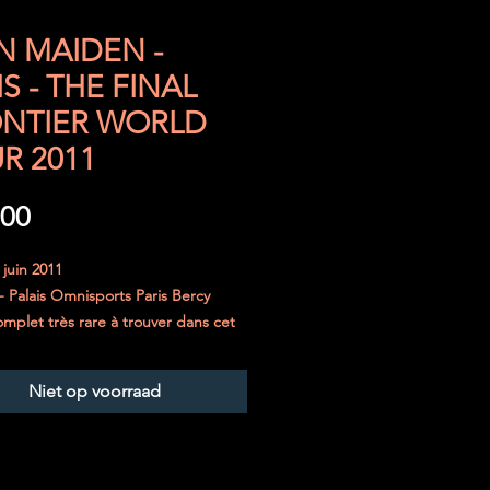
N MAIDEN -
IS - THE FINAL
NTIER WORLD
R 2011
Prijs
,00
 juin 2011
 - Palais Omnisports Paris Bercy
omplet très rare à trouver dans cet
jours été parfaitement protégé.
Niet op voorraad
curisé dans une enveloppe
e et le ticket sera placé entre deux
 de carton épais.