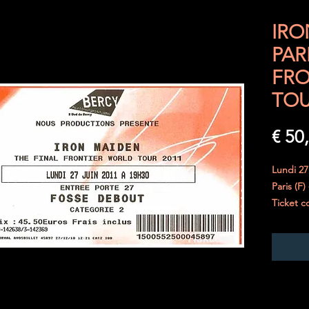
IRO
PAR
FRO
TOU
€ 50
Lundi 27
Paris (F)
Ticket c
état.
Il a tou
Envoi sé
cartonné
morceaux