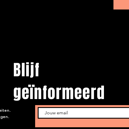
Blijf
geïnformeerd
eiten.
ngen.