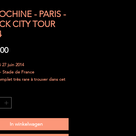
OCHINE - PARIS -
CK CITY TOUR
4
Prijs
,00
 27 juin 2014
) - Stade de France
omplet très rare à trouver dans cet
jours été parfaitement protégé.
curisé dans une enveloppe
e et le ticket sera placé entre deux
 de carton épais.
In winkelwagen