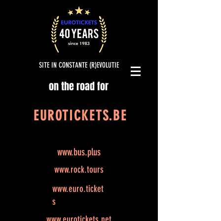
SITE IN CONSTANTE (R)EVOLUTIE
on the road for
EUROTICKETS.BE
www.bus.plus
www.rock.tours
www.euro.ticket
s
www.eurotickets.net