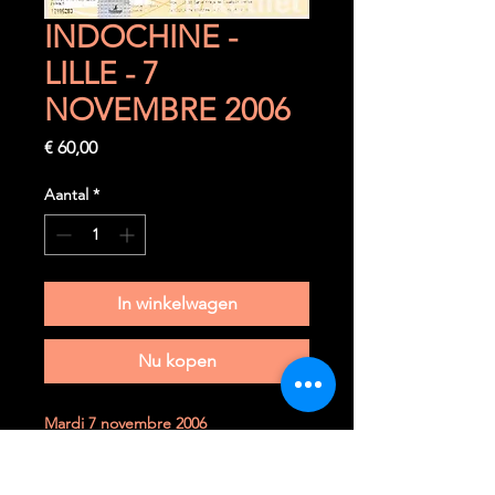
INDOCHINE -
LILLE - 7
NOVEMBRE 2006
Prijs
€ 60,00
Aantal
*
In winkelwagen
Nu kopen
Mardi 7 novembre 2006
Lille (F) - Zenith Arena
Ticket complet très rare à trouver