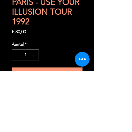
PARIS - USE YOUR
ILLUSION TOUR
1992
Prijs
€ 80,00
Aantal
*
In winkelwagen
Nu kopen
Samedi 6 juin 1992
Paris (F) - Hippodrome de Vincennes
Ticket complet très rare à trouver
dans cet état.