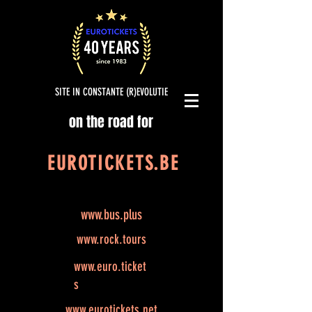
SITE IN CONSTANTE (R)EVOLUTIE
on the road for
EUROTICKETS.BE
www.bus.plus
www.rock.tours
www.euro.ticket
s
www.eurotickets.net