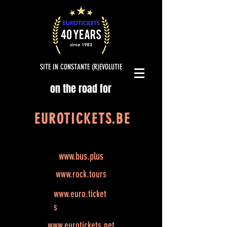
SITE IN CONSTANTE (R)EVOLUTIE
on the road for
EUROTICKETS.BE
www.bus.plus
www.rock.tours
www.euro.ticket
s
www.eurotickets.net