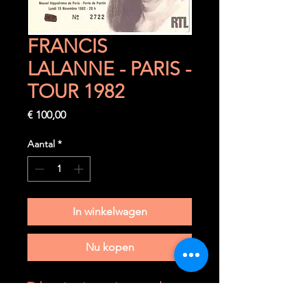
FRANCIS
LALANNE - PARIS -
TOUR 1982
Prijs
€ 100,00
Aantal
*
In winkelwagen
Nu kopen
Ticket très très rare à trouver dans
cet état.