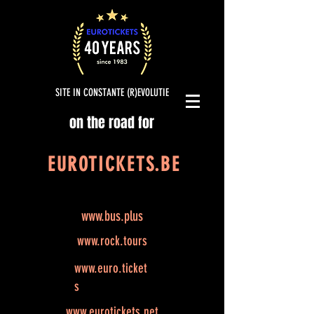
SITE IN CONSTANTE (R)EVOLUTIE
on the road for
EUROTICKETS.BE
www.bus.plus
www.rock.tours
www.euro.ticket
s
www.eurotickets.net