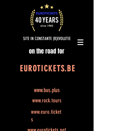
SITE IN CONSTANTE (R)EVOLUTIE
on the road for
EUROTICKETS.BE
www.bus.plus
www.rock.tours
www.euro.ticket
s
www.eurotickets.net