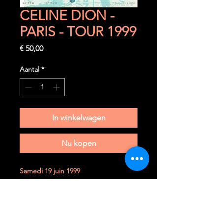
CELINE DION -
PARIS - TOUR 1999
Prijs
€ 50,00
Aantal
*
In winkelwagen
Nu kopen
Samedi 19 juin 1999
Paris (F) - Stade de France
Ticket complet et très rare à trouver
dans cet état.
Il n' a jamais été plié et a toujours été