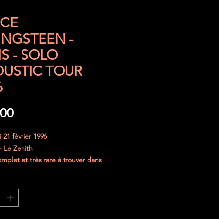
UCE
INGSTEEN -
IS - SOLO
USTIC TOUR
6
Prijs
,00
 21 février 1996
 - Le Zenith
omplet et très rare à trouver dans
amais été plié et a toujours été
ment protégé.
curisé dans une enveloppe
e et le ticket sera placé entre deux