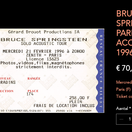
BR
SPR
PAR
ACO
199
€ 70
Mercredi
Paris (F)
Ticket c
cet état.
Aantal
*
Il n' a j
parfaite
Envoi sé
cartonné