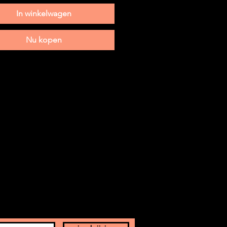
 de carton épais.
In winkelwagen
Nu kopen