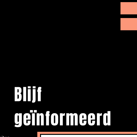
morceaux
Blijf
geïnformeerd