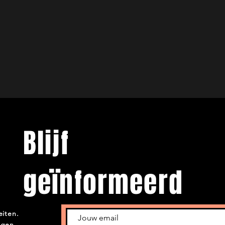
Blijf
geïnformeerd
eiten.
ngen.