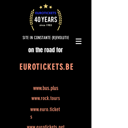
SITE IN CONSTANTE (R)EVOLUTIE
on the road for
EUROTICKETS.BE
www.bus.plus
www.rock.tours
www.euro.ticket
s
www.eurotickets.net