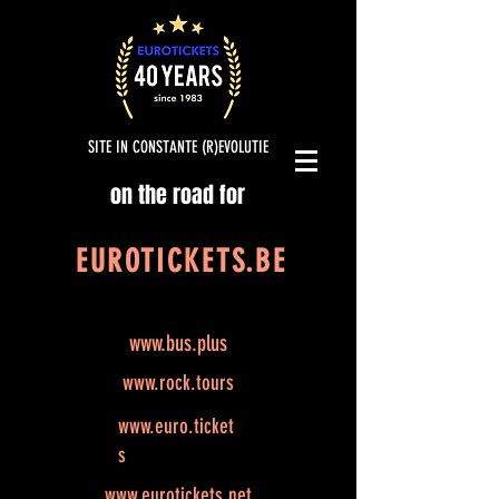
SITE IN CONSTANTE (R)EVOLUTIE
on the road for
EUROTICKETS.BE
www.bus.plus
www.rock.tours
www.euro.ticket
s
www.eurotickets.net