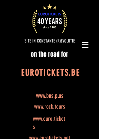
SITE IN CONSTANTE (R)EVOLUTIE
on the road for
EUROTICKETS.BE
www.bus.plus
www.rock.tours
www.euro.ticket
s
www.eurotickets.net