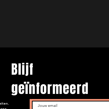
Blijf
geïnformeerd
eiten.
ngen.