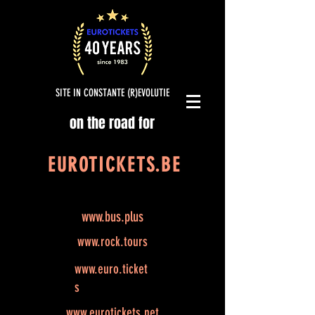
SITE IN CONSTANTE (R)EVOLUTIE
on the road for
EUROTICKETS.BE
www.bus.plus
www.rock.tours
www.euro.ticket
s
www.eurotickets.net