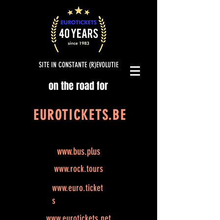
SITE IN CONSTANTE (R)EVOLUTIE
on the road for
EUROTICKETS.BE
www.bus.plus
www.rock.tours
www.euro.ticket
s
www.eurotickets.net