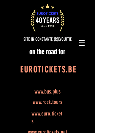
SITE IN CONSTANTE (R)EVOLUTIE
on the road for
EUROTICKETS.BE
www.bus.plus
www.rock.tours
www.euro.ticket
s
www.eurotickets.net