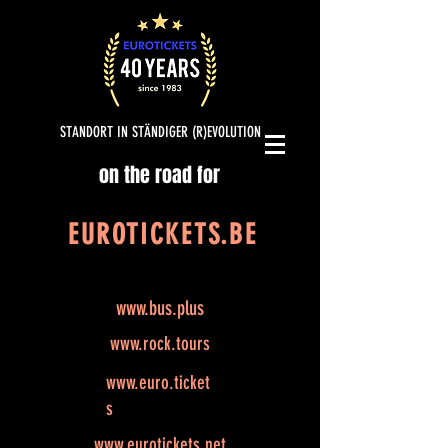
STANDORT IN STÄNDIGER (R)EVOLUTION
on the road for
EUROTICKETS.BE
www.bus.plus
www.rock.tours
www.euro.ticket
s
www.eurotickets.net