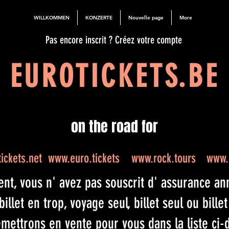
WILLKOMMEN
KONZERTE
Nouvelle page
More
Pas encore inscrit ? Créez votre compte
EUROTICKETS.BE
on the road for
ickets.net
www.euro.tickets
www.rock.tours
www.e
, vous n' avez pas souscrit d' assurance annu
llet en trop, voyage seul, billet seul ou bille
mettrons en vente pour vous dans la liste ci-d