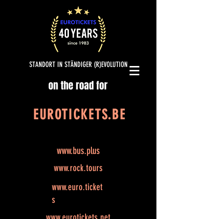
STANDORT IN STÄNDIGER (R)EVOLUTION
on the road for
EUROTICKETS.BE
www.bus.plus
www.rock.tours
www.euro.ticket
s
www.eurotickets.net