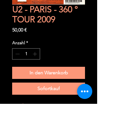
U2 - PARIS - 360 °
TOUR 2009
Preis
50,00 €
Anzahl
*
In den Warenkorb
Sofortkauf
12 juillet 2009
Paris (F) - Stade de France
Ticket pelouse COMPLET.
Il n' a jamais été plié et a toujours
été parfaitement protégé.