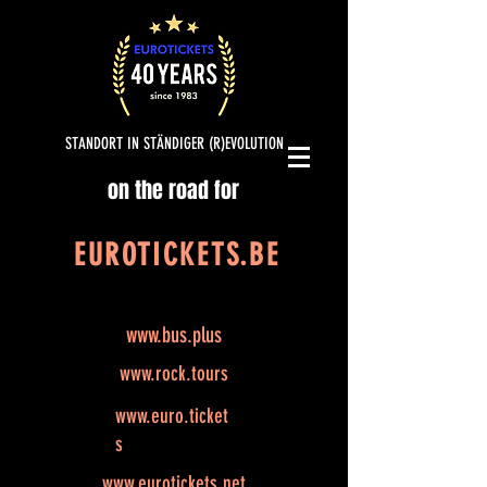
STANDORT IN STÄNDIGER (R)EVOLUTION
on the road for
EUROTICKETS.BE
www.bus.plus
www.rock.tours
www.euro.ticket
s
www.eurotickets.net