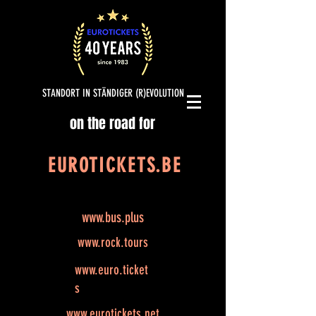
STANDORT IN STÄNDIGER (R)EVOLUTION
on the road for
EUROTICKETS.BE
www.bus.plus
www.rock.tours
www.euro.ticket
s
www.eurotickets.net