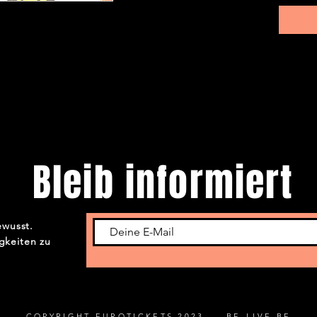
Bleib informiert
ewusst.
gkeiten zu
COPYRIGHT EUROTICKETS 2023 BE-LIVE.BE