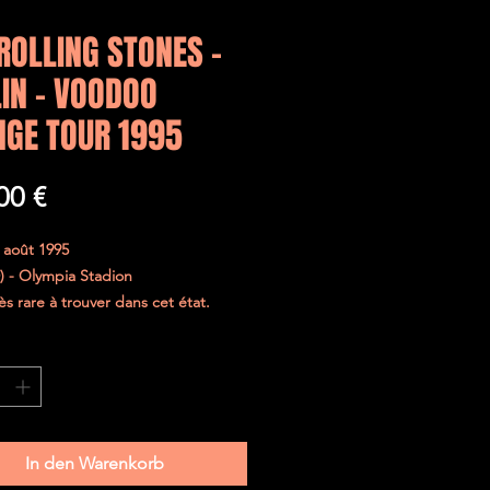
ROLLING STONES -
IN - VOODOO
NGE TOUR 1995
Preis
00 €
 août 1995
D) - Olympia Stadion
ès rare à trouver dans cet état.
jours été parfaitement protégé.
curisé dans une enveloppe
e et le ticket sera placé entre deux
 de carton épais.
In den Warenkorb