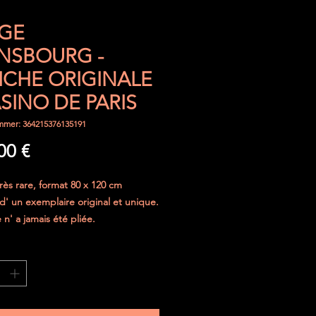
GE
NSBOURG -
ICHE ORIGINALE
ASINO DE PARIS
mmer: 364215376135191
Preis
00 €
très rare, format 80 x 120 cm
t d' un exemplaire original et unique.
e n' a jamais été pliée.
curisé avec prise d' assurance.
he est envoyée roulée et est
 (cylindre solide en carton).