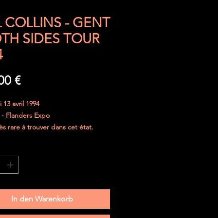
L COLLINS - GENT
OTH SIDES TOUR
4
Preis
00 €
 13 avril 1994
 - Flanders Expo
ès rare à trouver dans cet état.
jours été parfaitement protégé.
curisé dans une enveloppe
e et le ticket sera placé entre deux
 de carton épais.
In den Warenkorb