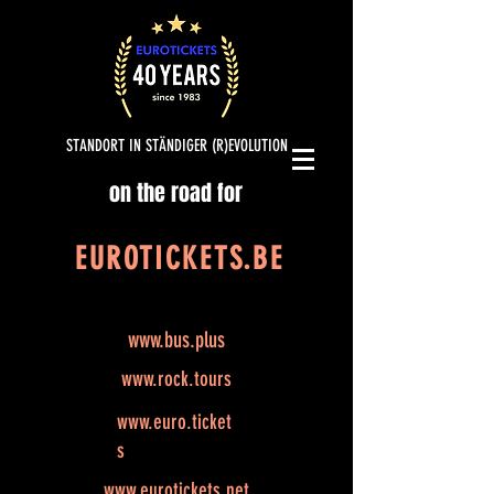
STANDORT IN STÄNDIGER (R)EVOLUTION
on the road for
EUROTICKETS.BE
www.bus.plus
www.rock.tours
www.euro.ticket
s
www.eurotickets.net