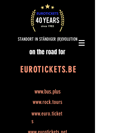
STANDORT IN STÄNDIGER (R)EVOLUTION
on the road for
EUROTICKETS.BE
www.bus.plus
www.rock.tours
www.euro.ticket
s
www.eurotickets.net