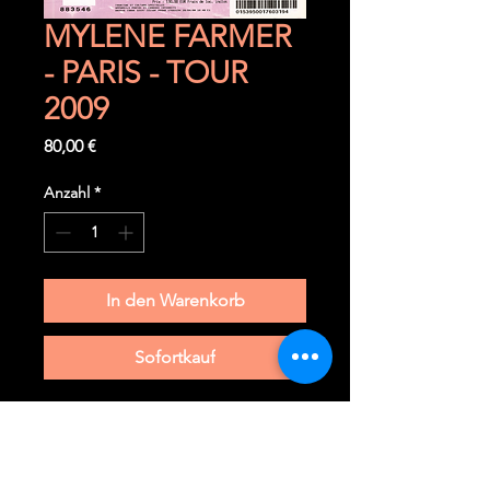
MYLENE FARMER
- PARIS - TOUR
2009
Preis
80,00 €
Anzahl
*
In den Warenkorb
Sofortkauf
Vendredi 11 septembre 2009
Paris (F) - Stade de France
Ticket TRIBUNE BASSE très rare à