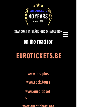
STANDORT IN STÄNDIGER (R)EVOLUTION
on the road for
EUROTICKETS.BE
www.bus.plus
www.rock.tours
www.euro.ticket
s
www.eurotickets.net