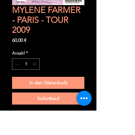
MYLENE FARMER
- PARIS - TOUR
2009
Preis
60,00 €
Anzahl
*
In den Warenkorb
Sofortkauf
Samedi 12 septembre 2009
Paris (F) - Stade de France
Ticket PELOUSE très rare à trouver