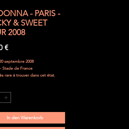
ONNA - PARIS -
CKY & SWEET
R 2008
Preis
0 €
20 septembre 2008
) - Stade de France
ès rare à trouver dans cet état.
jours été parfaitement protégé.
curisé dans une enveloppe
e et le ticket sera placé entre deux
 de carton épais.
In den Warenkorb