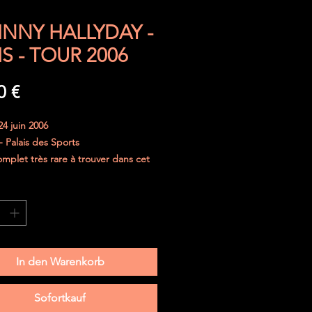
NNY HALLYDAY -
IS - TOUR 2006
Preis
0 €
4 juin 2006
 - Palais des Sports
omplet très rare à trouver dans cet
jours été parfaitement protégé.
curisé dans une enveloppe
e et le ticket sera placé entre deux
 de carton épais.
In den Warenkorb
Sofortkauf