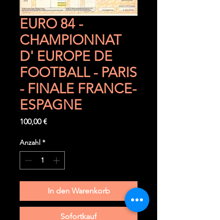
EURO 84 -
CHAMPIONNAT
D' EUROPE DE
FOOTBALL - PARIS
- FINALE FRANCE-
ESPAGNE
Preis
100,00 €
Anzahl
*
In den Warenkorb
Sofortkauf