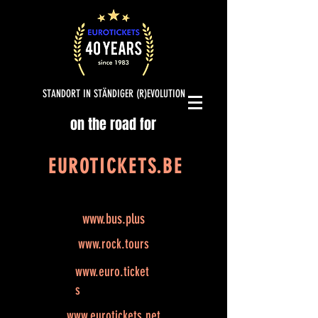
STANDORT IN STÄNDIGER (R)EVOLUTION
on the road for
EUROTICKETS.BE
www.bus.plus
www.rock.tours
www.euro.ticket
s
www.eurotickets.net