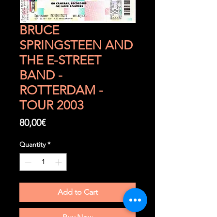
BRUCE
SPRINGSTEEN AND
THE E-STREET
BAND -
ROTTERDAM -
TOUR 2003
Price
80,00€
Quantity
*
Add to Cart