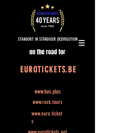
STANDORT IN STÄNDIGER (R)EVOLUTION
on the road for
EUROTICKETS.BE
www.bus.plus
www.rock.tours
www.euro.ticket
s
www.eurotickets.net