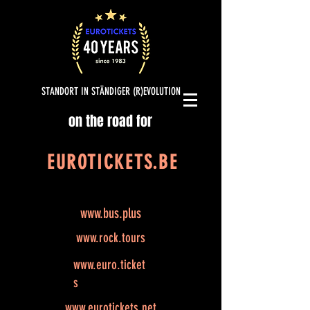
STANDORT IN STÄNDIGER (R)EVOLUTION
on the road for
EUROTICKETS.BE
www.bus.plus
www.rock.tours
www.euro.ticket
s
www.eurotickets.net