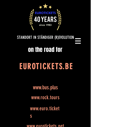
STANDORT IN STÄNDIGER (R)EVOLUTION
on the road for
EUROTICKETS.BE
www.bus.plus
www.rock.tours
www.euro.ticket
s
www.eurotickets.net