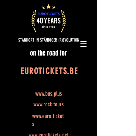
STANDORT IN STÄNDIGER (R)EVOLUTION
on the road for
EUROTICKETS.BE
www.bus.plus
www.rock.tours
www.euro.ticket
s
www.eurotickets.net