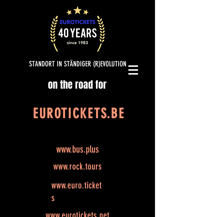
STANDORT IN STÄNDIGER (R)EVOLUTION
on the road for
EUROTICKETS.BE
www.bus.plus
www.rock.tours
www.euro.ticket
s
www.eurotickets.net