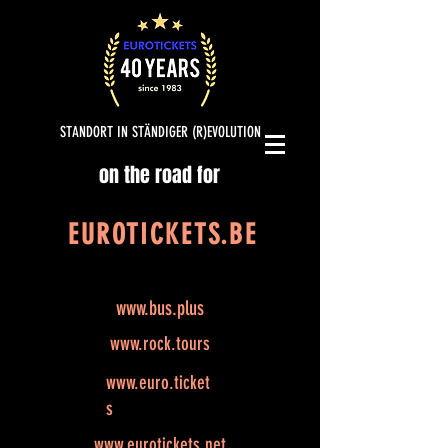
STANDORT IN STÄNDIGER (R)EVOLUTION
on the road for
EUROTICKETS.BE
www.bus.plus
www.rock.tours
www.euro.ticket
s
www.eurotickets.net