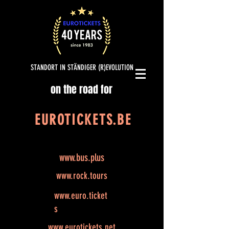
STANDORT IN STÄNDIGER (R)EVOLUTION
on the road for
EUROTICKETS.BE
www.bus.plus
www.rock.tours
www.euro.ticket
s
www.eurotickets.net