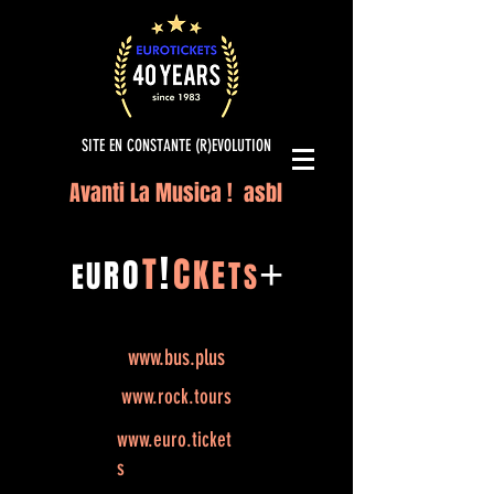
SITE EN CONSTANTE (R)EVOLUTION
Avanti La Musica ! asbl
!
T
C
O
K
+
R
E
U
T
E
S
www.bus.plus
www.rock.tours
www.euro.ticket
s