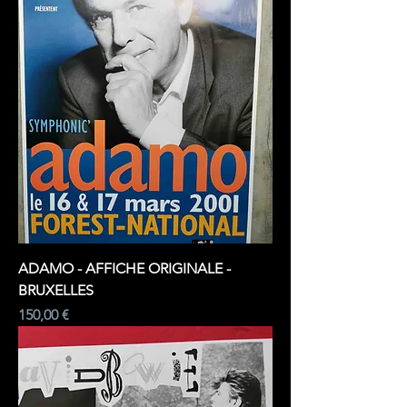
ADAMO - AFFICHE ORIGINALE -
BRUXELLES
Prix
150,00 €