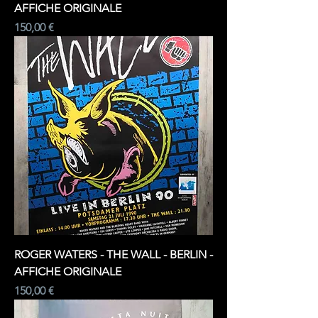
AFFICHE ORIGINALE
Prix
150,00 €
ROGER WATERS - THE WALL - BERLIN -
AFFICHE ORIGINALE
Prix
150,00 €