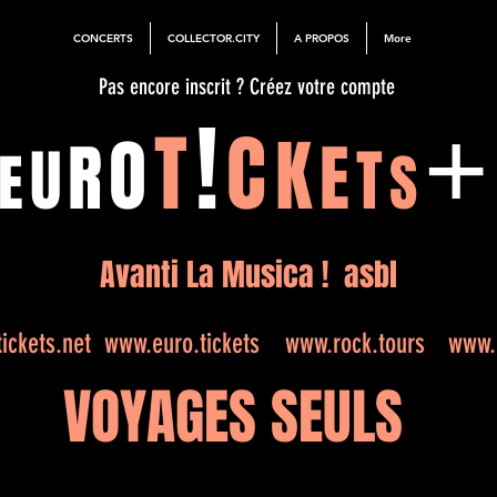
CONCERTS
COLLECTOR.CITY
A PROPOS
More
Pas encore inscrit ? Créez votre compte
!
T
C
O
K
R
E
U
T
E
S
Avanti La Musica ! asbl
ickets.net
www.euro.tickets
www.rock.tours
www.e
VOYAGES SEULS