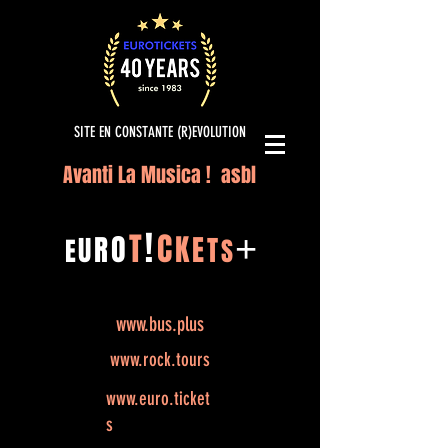
SITE EN CONSTANTE (R)EVOLUTION
Avanti La Musica ! asbl
!
T
C
O
K
+
R
E
U
T
E
S
www.bus.plus
www.rock.tours
www.euro.ticket
s