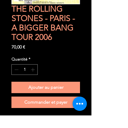
THE ROLLING
STONES - PARIS -
A BIGGER BANG
TOUR 2006
Prix
70,00 €
Quantité
*
Ajouter au panier
Commander et payer
Vendredi 28 juillet 2006
Paris (F) - Stade de France