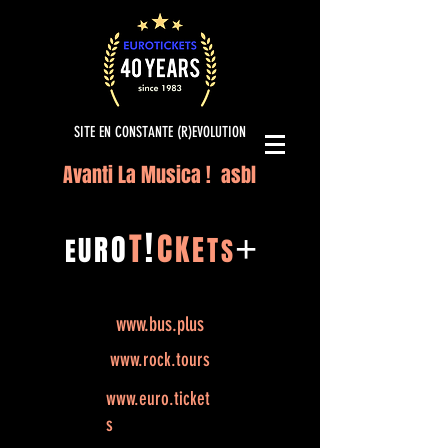
SITE EN CONSTANTE (R)EVOLUTION
Avanti La Musica ! asbl
!
T
C
O
K
+
R
E
U
T
E
S
www.bus.plus
www.rock.tours
www.euro.ticket
s