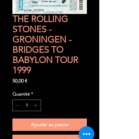
THE ROLLING
STONES -
GRONINGEN -
BRIDGES TO
BABYLON TOUR
1999
Prix
50,00 €
Quantité
*
Ajouter au panier