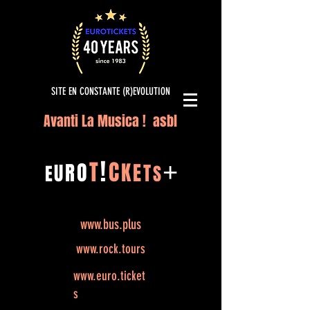
SITE EN CONSTANTE (R)EVOLUTION
Avanti La Musica ! asbl
!
T
C
O
K
+
R
E
U
T
E
S
www.bus.plus
www.rock.tours
www.euro.ticket
s