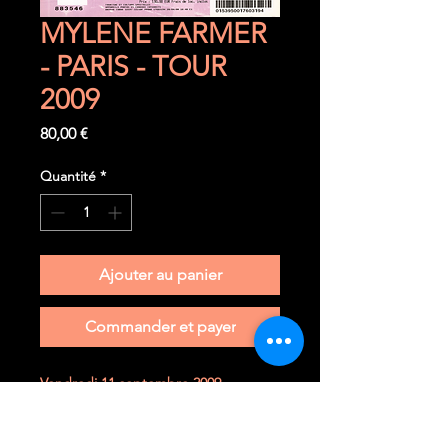
MYLENE FARMER
- PARIS - TOUR
2009
Prix
80,00 €
Quantité
*
Ajouter au panier
Commander et payer
Vendredi 11 septembre 2009
Paris (F) - Stade de France
Ticket TRIBUNE BASSE très rare à